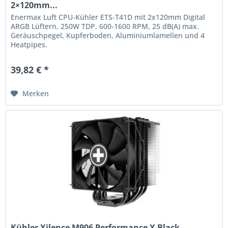
2×120mm...
Enermax Luft CPU-Kühler ETS-T41D mit 2x120mm Digital
ARGB Lüftern, 250W TDP, 600-1600 RPM, 25 dB(A) max.
Geräuschpegel, Kupferboden, Aluminiumlamellen und 4
Heatpipes.
39,82 € *
Merken
Kühler Xilence M906 Performance X Black