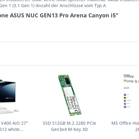
2 Gen 1 (3.1 Gen 1) Anzahl der Anschlüsse vom Typ A
one ASUS NUC GEN13 Pro Arena Canyon i5"
 V400 AiO 27"
SSD 512GB M.2 2280 PCIe
MS Office Ho
12 white...
Gen3x4 M-Key 3D
2