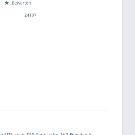
Bewerten
24107
te SSD: keine SSD-Formfaktor: M.2 Eingebaute