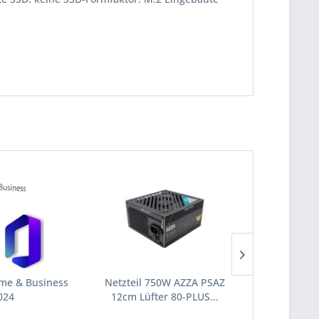
me & Business
Netzteil 750W AZZA PSAZ
Switch 8 P
024
12cm Lüfter 80-PLUS...
S