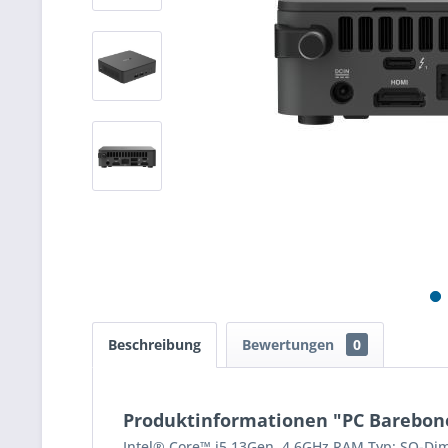
Beschreibung
Bewertungen
0
Produktinformationen "PC Barebon
Intel® Core™ i5 13Gen. 4,6GHz RAM Typ: SO-Dimm