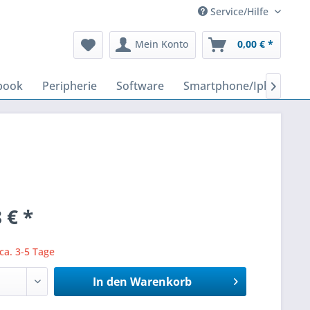
Service/Hilfe
Mein Konto
0,00 € *
book
Peripherie
Software
Smartphone/Iphone

 € *
 ca. 3-5 Tage
In den
Warenkorb