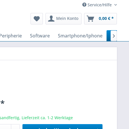
Service/Hilfe
Mein Konto
0,00 € *
Peripherie
Software
Smartphone/Iphone
Zubehö

 *
sandfertig, Lieferzeit ca. 1-2 Werktage