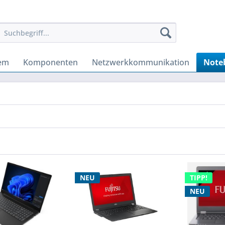
tem
Komponenten
Netzwerkkommunikation
Note
NEU
TIPP!
NEU