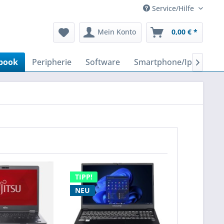
Service/Hilfe
Mein Konto
0,00 € *
book
Peripherie
Software
Smartphone/Iphone

TIPP!
NEU