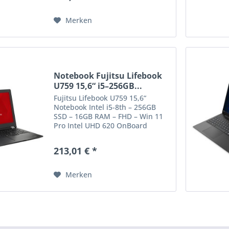
Pixel), IPS-Panel, matt /...
Merken
Notebook Fujitsu Lifebook
U759 15,6“ i5–256GB...
Fujitsu Lifebook U759 15,6“
Notebook Intel i5-8th – 256GB
SSD – 16GB RAM – FHD – Win 11
Pro Intel UHD 620 OnBoard
Grafikkarte HDMI, DisplayPort,
VGA, USB 3.1 Schnittstellen Audio
213,01 € *
(3,5mm Klinke): 1 USB 3.1: 2 USB
3.1 TYP C: 1 Vorrichtung...
Merken