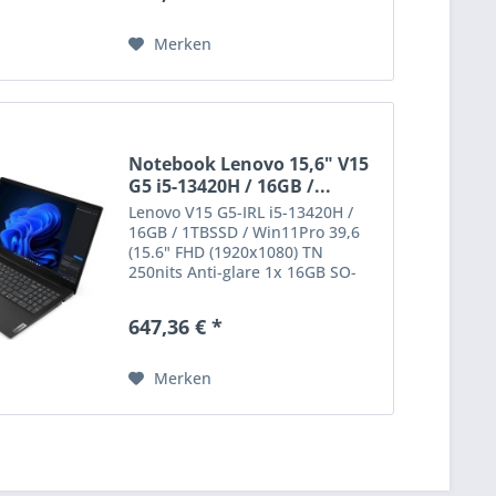
FHD Displayart: Mattes Display
Prozessor:...
Merken
Notebook Lenovo 15,6" V15
G5 i5-13420H / 16GB /...
Lenovo V15 G5-IRL i5-13420H /
16GB / 1TBSSD / Win11Pro 39,6
(15.6" FHD (1920x1080) TN
250nits Anti-glare 1x 16GB SO-
DIMM DDR4-2933 (max 16GB) 1TB
SSD M.2 2242 PCIe® 3.0x4
647,36 € *
NVMe® kein optisches Laufwerk
Intel UHD Graphics 605, shared...
Merken