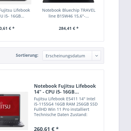
ujitsu Lifebook
Notebook Bluechip TRAVEL
U i5- 16GB...
line B15W46 15,6"-...
0,61 € *
284,41 € *
Sortierung:
Notebook Fujitsu Lifebook
14" - CPU i5- 16GB...
Fujitsu Lifebook E5411 14" Intel
i5-1155G4 16GB RAM 256GB SSD
FullHD Win 11 Pro installiert
Technische Daten Zustand:
Gebraucht Grading: Gut
Displaygröße: 14,0 Zoll
260,61 € *
Displayauflösung:1920 x 1080