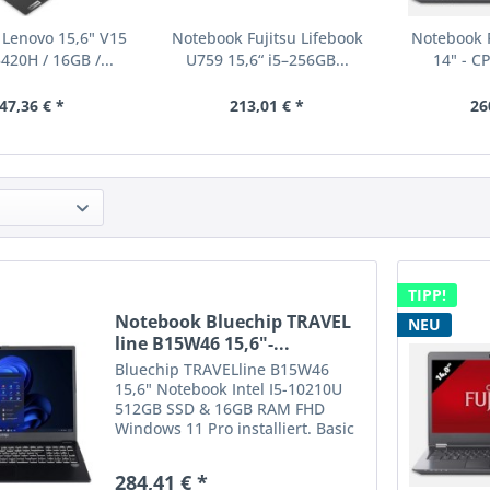
Lenovo 15,6" V15
Notebook Fujitsu Lifebook
Notebook F
420H / 16GB /...
U759 15,6“ i5–256GB...
14" - CP
47,36 € *
213,01 € *
26
TIPP!
Notebook Bluechip TRAVEL
NEU
line B15W46 15,6"-...
Bluechip TRAVELline B15W46
15,6" Notebook Intel I5-10210U
512GB SSD & 16GB RAM FHD
Windows 11 Pro installiert. Basic
FeaturesKategorie Technische
Spezifikation Display15,6 Zoll
284,41 € *
(39,6 cm), Full HD (1920 × 1080