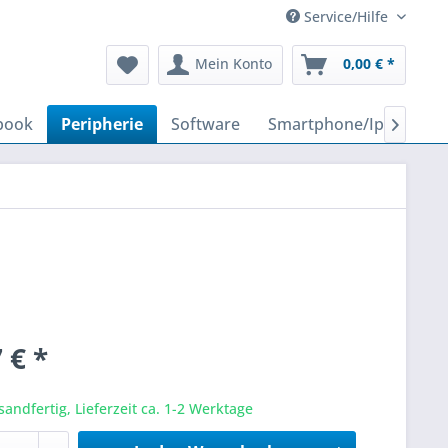
Service/Hilfe
Mein Konto
0,00 € *
book
Peripherie
Software
Smartphone/Iphone

 € *
sandfertig, Lieferzeit ca. 1-2 Werktage